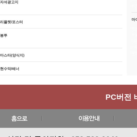
자석광고지
회
종이자석 광고지
자석스티커
마
리플렛/포스터
개
오늘
봉투
나
칼라봉투
단색봉투
기
쿠
마스타(양식지)
현수막/배너
PC버전 