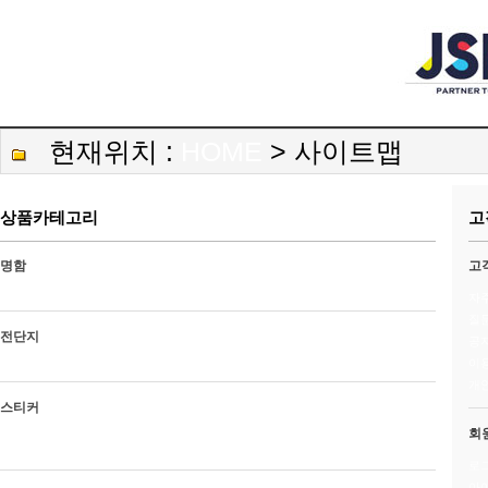
현재위치 :
HOME
> 사이트맵
상품카테고리
고
명함
고
일반명함
프리미엄명함
카드명함
자
질
전단지
공
이
합판전단지
독판전단지
개
스티커
회
사각 코팅스티커
사각 무코팅스티커
도무송 코팅스티커
도무송 무코팅스티커
로
아